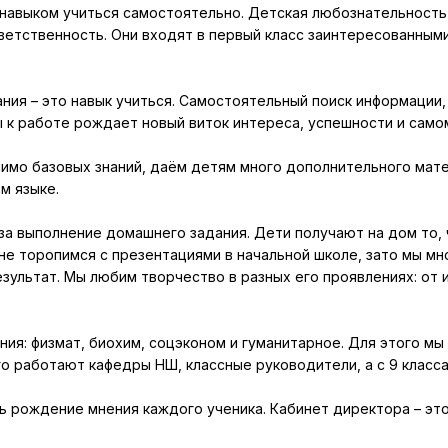
 навыком учиться самостоятельно. Детская любознательность
тветственность. Они входят в первый класс заинтересованным
ния – это навык учиться. Самостоятельный поиск информации,
ты к работе рождает новый виток интереса, успешности и само
мо базовых знаний, даём детям много дополнительного матери
м языке.
за выполнение домашнего задания. Дети получают на дом то, 
не торопимся с презентациями в начальной школе, зато мы мн
зультат. Мы любим творчество в разных его проявлениях: от 
я: физмат, биохим, соцэконом и гуманитарное. Для этого мы 
го работают кафедры НШ, классные руководители, а с 9 класса
ь рождение мнения каждого ученика. Кабинет директора – эт