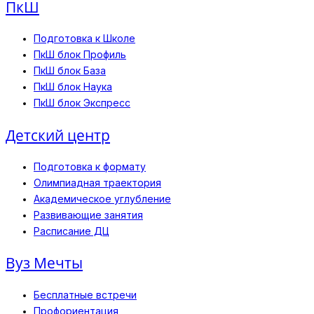
ПкШ
Подготовка к Школе
ПкШ блок Профиль
ПкШ блок База
ПкШ блок Наука
ПкШ блок Экспресс
Детский центр
Подготовка к формату
Олимпиадная траектория
Академическое углубление
Развивающие занятия
Расписание ДЦ
Вуз Мечты
Бесплатные встречи
Профориентация