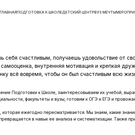
ГЛАВНАЯ
ПОДГОТОВКА К ШКОЛЕ
ДЕТСКИЙ ЦЕНТР
ВУЗ МЕЧТЫ
МЕРОПРИ
шь себя счастливым, получаешь удовольствие от св
я самооценка, внутренняя мотивация и крепкая дру
нку всё вовремя, чтобы он был счастливым всю жиз
ление Подготовки к Школе, заинтересовываем их учебой, выр
льности, факультеты и вузы, готовим к ОГЭ и ЕГЭ и провожае
которая ежегодно пересматривается. Мы знаем, какие знания
ревращается в навык ее анализа и систематизации. Также при