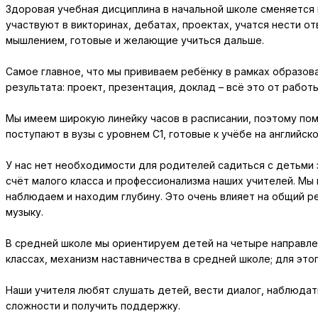
Здоровая учебная дисциплина в начальной школе сменяется
участвуют в викторинах, дебатах, проектах, учатся нести о
мышлением, готовые и желающие учиться дальше.
Самое главное, что мы прививаем ребёнку в рамках образова
результата: проект, презентация, доклад – всё это от рабо
Мы имеем широкую линейку часов в расписании, поэтому поми
поступают в вузы с уровнем С1, готовые к учёбе на английско
У нас нет необходимости для родителей садиться с детьми 
счёт малого класса и профессионализма наших учителей. Мы 
наблюдаем и находим глубину. Это очень влияет на общий ре
музыку.
В средней школе мы ориентируем детей на четыре направлени
классах, механизм наставничества в средней школе; для это
Наши учителя любят слушать детей, вести диалог, наблюдат
сложности и получить поддержку.